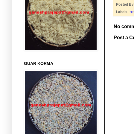
Posted B
Labels:
ग्व
No comm
Post a 
GUAR KORMA