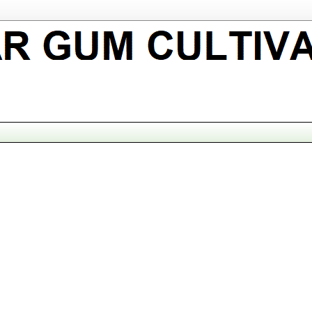
नकारी guar, guar seed, guar gum, guar gum cultivation, 
DEX price, guar gum consultancy